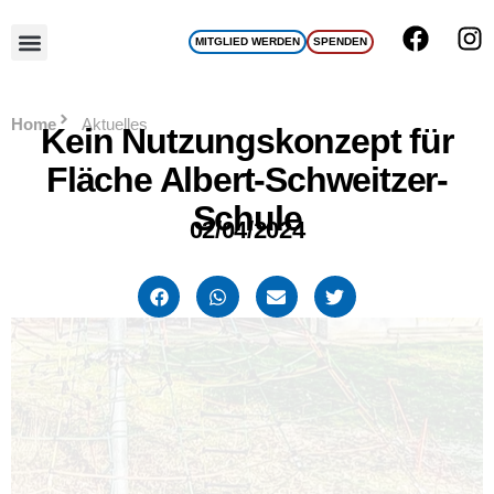
MITGLIED WERDEN
SPENDEN
UWG Team
Home
Aktuelles
Kein Nutzungskonzept für
Fläche Albert-Schweitzer-
Schule
02/04/2024