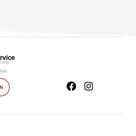
rvice
zung
takt
N