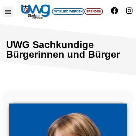
MITGLIED WERDEN
SPENDEN
UWG Team
UWG Sachkundige
Bürgerinnen und Bürger