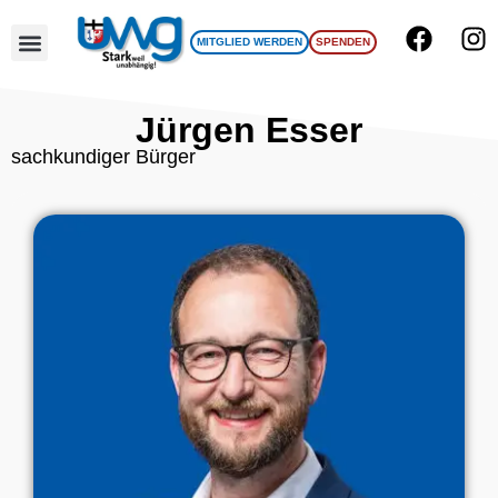
MITGLIED WERDEN
SPENDEN
UWG Team
Jürgen Esser
sachkundiger Bürger