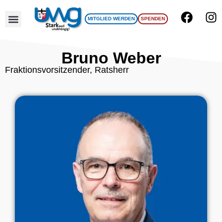
MITGLIED WERDEN
SPENDEN
UWG Team
Bruno Weber
Fraktionsvorsitzender, Ratsherr