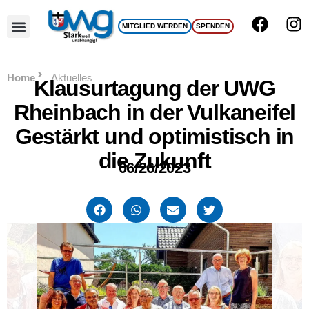
MITGLIED WERDEN
SPENDEN
UWG Team
Home
Aktuelles
Klausurtagung der UWG
Rheinbach in der Vulkaneifel
Gestärkt und optimistisch in
die Zukunft
06/26/2023